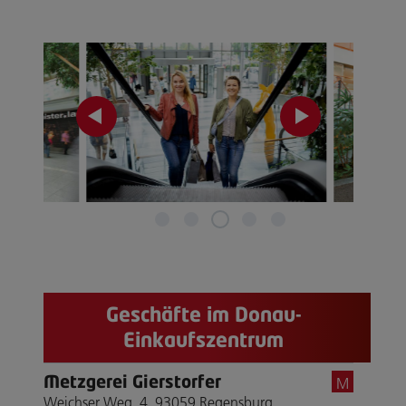
Geschäfte im Donau-
Einkaufszentrum
Metzgerei Gierstorfer
M
Weichser Weg. 4, 93059 Regensburg