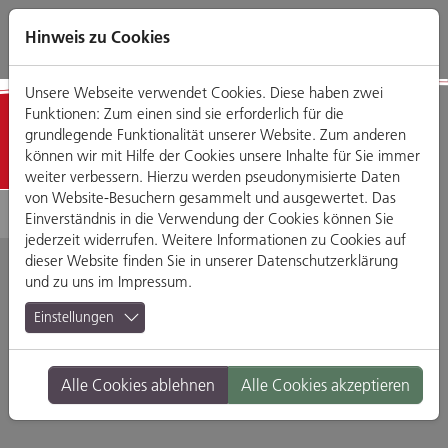
Direkt
Zum
Zum
Zur
zum
Hauptmenü
Footermenü
Website-
Hinweis zu Cookies
Seiteninhalt
Suche
Unsere Webseite verwendet Cookies. Diese haben zwei
Funktionen: Zum einen sind sie erforderlich für die
Donau-Einkaufszentrum
grundlegende Funktionalität unserer Website. Zum anderen
können wir mit Hilfe der Cookies unsere Inhalte für Sie immer
weiter verbessern. Hierzu werden pseudonymisierte Daten
von Website-Besuchern gesammelt und ausgewertet. Das
Einverständnis in die Verwendung der Cookies können Sie
jederzeit widerrufen. Weitere Informationen zu Cookies auf
dieser Website finden Sie in unserer
Datenschutzerklärung
und zu uns im
Impressum
.
Die große Shopping-
Einstellungen
Vielfalt im Donau-
Alle Cookies ablehnen
Alle Cookies akzeptieren
Einkaufszentrum