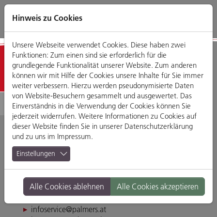
Direkt
Zum
Zum
Zur
zum
Hauptmenü
Footermenü
Website-
Hinweis zu Cookies
Seiteninhalt
Suche
Unsere Webseite verwendet Cookies. Diese haben zwei
Funktionen: Zum einen sind sie erforderlich für die
Detailansicht
grundlegende Funktionalität unserer Website. Zum anderen
können wir mit Hilfe der Cookies unsere Inhalte für Sie immer
weiter verbessern. Hierzu werden pseudonymisierte Daten
von Website-Besuchern gesammelt und ausgewertet. Das
Einverständnis in die Verwendung der Cookies können Sie
jederzeit widerrufen. Weitere Informationen zu Cookies auf
dieser Website finden Sie in unserer
Datenschutzerklärung
und zu uns im
Impressum
.
Palmers
Einstellungen
Weichser Weg 5, 93059 Regensburg
Alle Cookies ablehnen
Alle Cookies akzeptieren
Tel. 0941-4613686
Fax 0941-4612270
infoservice@palmers.at