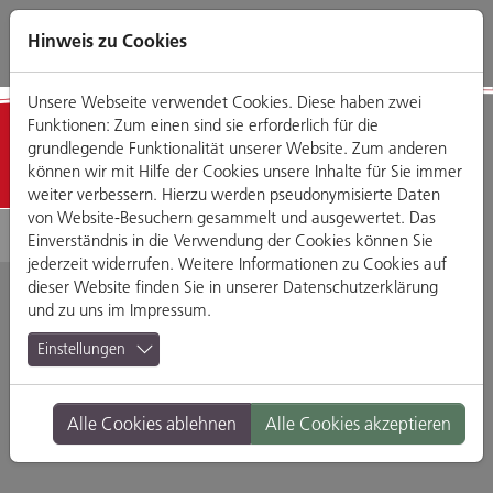
Direkt
Zum
Zum
Zur
zum
Hauptmenü
Footermenü
Website-
Hinweis zu Cookies
Seiteninhalt
Suche
Unsere Webseite verwendet Cookies. Diese haben zwei
Funktionen: Zum einen sind sie erforderlich für die
ALEX-Center
grundlegende Funktionalität unserer Website. Zum anderen
können wir mit Hilfe der Cookies unsere Inhalte für Sie immer
weiter verbessern. Hierzu werden pseudonymisierte Daten
von Website-Besuchern gesammelt und ausgewertet. Das
Einverständnis in die Verwendung der Cookies können Sie
jederzeit widerrufen. Weitere Informationen zu Cookies auf
dieser Website finden Sie in unserer
Datenschutzerklärung
und zu uns im
Impressum
.
Herzlich willkommen
Einstellungen
im Alex-Center
Alle Cookies ablehnen
Alle Cookies akzeptieren
Regensburg