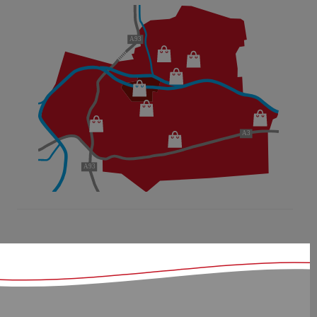
A93
Donau-
Einkaufszentrum
Ostbayerisches
Möbelzentrum
A3
Fachmarktzentrum
A93
Bajuwarenstraße