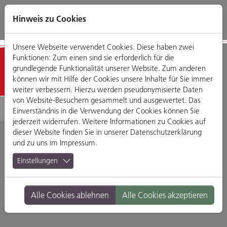
Direkt
Zum
Zum
Zur
zum
Hauptmenü
Footermenü
Website-
Hinweis zu Cookies
Seiteninhalt
Suche
Unsere Webseite verwendet Cookies. Diese haben zwei
Funktionen: Zum einen sind sie erforderlich für die
Detailansicht
grundlegende Funktionalität unserer Website. Zum anderen
können wir mit Hilfe der Cookies unsere Inhalte für Sie immer
weiter verbessern. Hierzu werden pseudonymisierte Daten
von Website-Besuchern gesammelt und ausgewertet. Das
Einverständnis in die Verwendung der Cookies können Sie
jederzeit widerrufen. Weitere Informationen zu Cookies auf
dieser Website finden Sie in unserer
Datenschutzerklärung
und zu uns im
Impressum
.
Nordgau Apotheke
Einstellungen
Hans-Hayder-Straße 2, 93059 Regensburg
Alle Cookies ablehnen
Alle Cookies akzeptieren
Branche:
Schön & Gesund
Standort:
Alex-Center