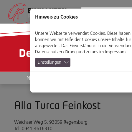
Direkt
Zum
Zum
Zur
zum
Hauptmenü
Footermenü
Website-
Seiteninhalt
Suche
Hinweis zu Cookies
Unsere Webseite verwendet Cookies. Diese haben zw
können wir mit Hilfe der Cookies unsere Inhalte 
ausgewertet. Das Einverständnis in die Verwendung 
Detailansicht
Datenschutzerklärung
und zu uns im
Impressum
.
Einstellungen
News
Geschäfte
Alla Turca Feinkost
Weichser Weg 5, 93059 Regensburg
Tel. 0941-4616310