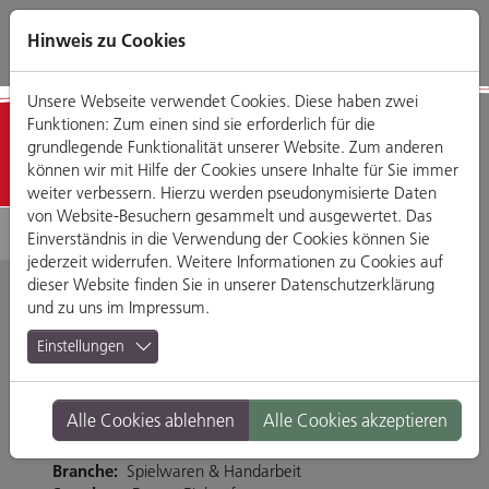
Direkt
Zum
Zum
Zur
zum
Hauptmenü
Footermenü
Website-
Hinweis zu Cookies
Seiteninhalt
Suche
Unsere Webseite verwendet Cookies. Diese haben zwei
Funktionen: Zum einen sind sie erforderlich für die
Detailansicht
grundlegende Funktionalität unserer Website. Zum anderen
können wir mit Hilfe der Cookies unsere Inhalte für Sie immer
weiter verbessern. Hierzu werden pseudonymisierte Daten
von Website-Besuchern gesammelt und ausgewertet. Das
Einverständnis in die Verwendung der Cookies können Sie
jederzeit widerrufen. Weitere Informationen zu Cookies auf
dieser Website finden Sie in unserer
Datenschutzerklärung
und zu uns im
Impressum
.
Nanu Nana
Einstellungen
Weichser Weg 5, 93059 Regensburg
Alle Cookies ablehnen
Alle Cookies akzeptieren
Tel. 0941-2966496
http://www.nanu-nana.de/
Branche:
Spielwaren & Handarbeit