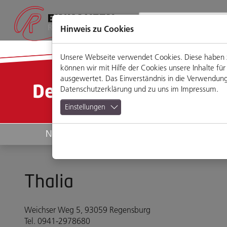
Direkt
Zum
Zum
Zur
zum
Hauptmenü
Footermenü
Website-
Seiteninhalt
Suche
Hinweis zu Cookies
Unsere Webseite verwendet Cookies. Diese haben zw
können wir mit Hilfe der Cookies unsere Inhalte 
ausgewertet. Das Einverständnis in die Verwendung 
Detailansicht
Datenschutzerklärung
und zu uns im
Impressum
.
Einstellungen
News
Geschäfte
Thalia
Weichser Weg 5, 93059 Regensburg
Tel. 0941-2978680