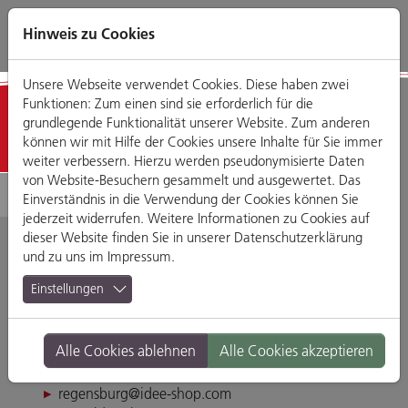
Direkt
Zum
Zum
Zur
zum
Hauptmenü
Footermenü
Website-
Hinweis zu Cookies
Seiteninhalt
Suche
Unsere Webseite verwendet Cookies. Diese haben zwei
Funktionen: Zum einen sind sie erforderlich für die
Detailansicht
grundlegende Funktionalität unserer Website. Zum anderen
können wir mit Hilfe der Cookies unsere Inhalte für Sie immer
weiter verbessern. Hierzu werden pseudonymisierte Daten
von Website-Besuchern gesammelt und ausgewertet. Das
Einverständnis in die Verwendung der Cookies können Sie
jederzeit widerrufen. Weitere Informationen zu Cookies auf
dieser Website finden Sie in unserer
Datenschutzerklärung
und zu uns im
Impressum
.
idee. Creativmarkt
Einstellungen
Weichser Weg 5, 93059 Regensburg
Alle Cookies ablehnen
Alle Cookies akzeptieren
Tel. 0941-78447912
Fax 0941-78447913
regensburg@idee-shop.com