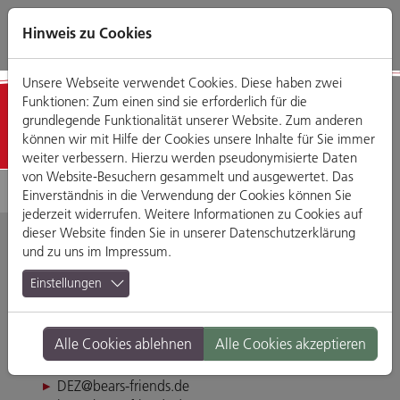
Direkt
Zum
Zum
Zur
zum
Hauptmenü
Footermenü
Website-
Hinweis zu Cookies
Seiteninhalt
Suche
Unsere Webseite verwendet Cookies. Diese haben zwei
Funktionen: Zum einen sind sie erforderlich für die
Detailansicht
grundlegende Funktionalität unserer Website. Zum anderen
können wir mit Hilfe der Cookies unsere Inhalte für Sie immer
weiter verbessern. Hierzu werden pseudonymisierte Daten
von Website-Besuchern gesammelt und ausgewertet. Das
Einverständnis in die Verwendung der Cookies können Sie
jederzeit widerrufen. Weitere Informationen zu Cookies auf
dieser Website finden Sie in unserer
Datenschutzerklärung
und zu uns im
Impressum
.
Bears & Friends
Einstellungen
Weichser Weg 5, 93059 Regensburg
Alle Cookies ablehnen
Alle Cookies akzeptieren
Tel. 0941-4611440
Fax 0941-64090855
DEZ@bears-friends.de