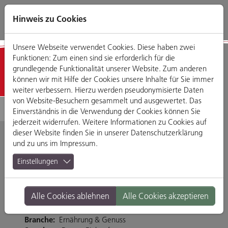
Direkt
Zum
Zum
Zur
zum
Hauptmenü
Footermenü
Website-
Hinweis zu Cookies
Seiteninhalt
Suche
Unsere Webseite verwendet Cookies. Diese haben zwei
Funktionen: Zum einen sind sie erforderlich für die
Detailansicht
grundlegende Funktionalität unserer Website. Zum anderen
können wir mit Hilfe der Cookies unsere Inhalte für Sie immer
weiter verbessern. Hierzu werden pseudonymisierte Daten
von Website-Besuchern gesammelt und ausgewertet. Das
Einverständnis in die Verwendung der Cookies können Sie
jederzeit widerrufen. Weitere Informationen zu Cookies auf
dieser Website finden Sie in unserer
Datenschutzerklärung
und zu uns im
Impressum
.
Tchibo
Einstellungen
Weichser Weg 5, 93059 Regensburg
Alle Cookies ablehnen
Alle Cookies akzeptieren
Tel. 0941-46105108
http://www.tchibo.de
Branche:
Ernährung & Genuss