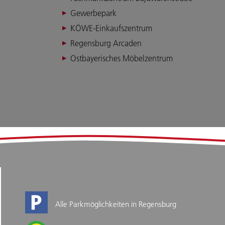
Gewerbepark
KÖWE-Einkaufszentrum
Regensburg Arcaden
Ostbayerisches Möbelzentrum
Alle Parkmöglichkeiten in Regensburg