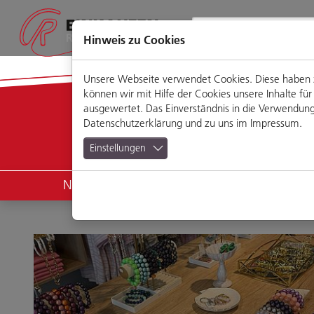
Direkt
Zum
Zum
Zur
zum
Hauptmenü
Footermenü
Website-
Seiteninhalt
Suche
Hinweis zu Cookies
Unsere Webseite verwendet Cookies. Diese haben zw
können wir mit Hilfe der Cookies unsere Inhalte 
ausgewertet. Das Einverständnis in die Verwendung 
News
Datenschutzerklärung
und zu uns im
Impressum
.
Einstellungen
News
Geschäfte