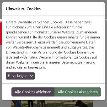
Direkt
Zum
Zum
Zur
zum
Hauptmenü
Footermenü
Website-
Hinweis zu Cookies
Seiteninhalt
Suche
Unsere Webseite verwendet Cookies. Diese haben zwei
Funktionen: Zum einen sind sie erforderlich für die
News
grundlegende Funktionalität unserer Website. Zum anderen
können wir mit Hilfe der Cookies unsere Inhalte für Sie immer
weiter verbessern. Hierzu werden pseudonymisierte Daten
von Website-Besuchern gesammelt und ausgewertet. Das
Einverständnis in die Verwendung der Cookies können Sie
jederzeit widerrufen. Weitere Informationen zu Cookies auf
dieser Website finden Sie in unserer
Datenschutzerklärung
und zu uns im
Impressum
.
Einstellungen
Alle Cookies ablehnen
Alle Cookies akzeptieren