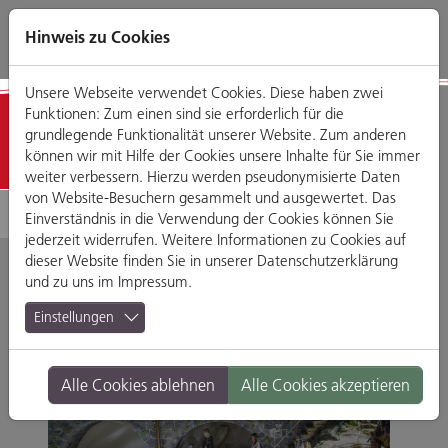
Direkt
Zum
Zum
Zur
zum
Hauptmenü
Footermenü
Website-
Hinweis zu Cookies
Seiteninhalt
Suche
Unsere Webseite verwendet Cookies. Diese haben zwei
Funktionen: Zum einen sind sie erforderlich für die
Detailansicht
grundlegende Funktionalität unserer Website. Zum anderen
können wir mit Hilfe der Cookies unsere Inhalte für Sie immer
weiter verbessern. Hierzu werden pseudonymisierte Daten
von Website-Besuchern gesammelt und ausgewertet. Das
Einverständnis in die Verwendung der Cookies können Sie
jederzeit widerrufen. Weitere Informationen zu Cookies auf
dieser Website finden Sie in unserer
Datenschutzerklärung
und zu uns im
Impressum
.
Einstellungen
Alle Cookies ablehnen
Alle Cookies akzeptieren