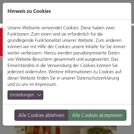
Direkt
Zum
Zum
Zur
zum
Hauptmenü
Footermenü
Website-
Hinweis zu Cookies
Seiteninhalt
Suche
Unsere Webseite verwendet Cookies. Diese haben zwei
Funktionen: Zum einen sind sie erforderlich für die
Detailansicht
grundlegende Funktionalität unserer Website. Zum anderen
können wir mit Hilfe der Cookies unsere Inhalte für Sie immer
weiter verbessern. Hierzu werden pseudonymisierte Daten
von Website-Besuchern gesammelt und ausgewertet. Das
Einverständnis in die Verwendung der Cookies können Sie
jederzeit widerrufen. Weitere Informationen zu Cookies auf
dieser Website finden Sie in unserer
Datenschutzerklärung
und zu uns im
Impressum
.
Einstellungen
Alle Cookies ablehnen
Alle Cookies akzeptieren