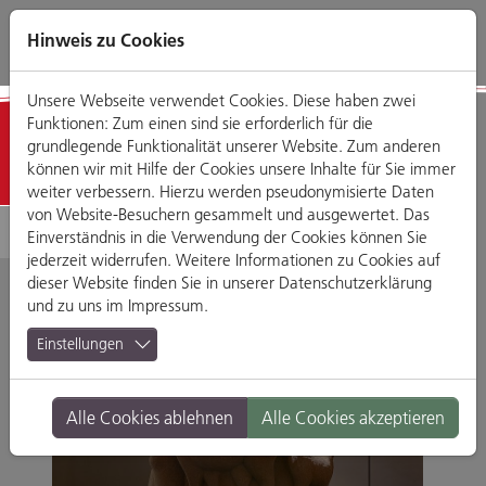
Direkt
Zum
Zum
Zur
zum
Hauptmenü
Footermenü
Website-
Hinweis zu Cookies
Seiteninhalt
Suche
Unsere Webseite verwendet Cookies. Diese haben zwei
Funktionen: Zum einen sind sie erforderlich für die
Detailansicht
grundlegende Funktionalität unserer Website. Zum anderen
können wir mit Hilfe der Cookies unsere Inhalte für Sie immer
weiter verbessern. Hierzu werden pseudonymisierte Daten
von Website-Besuchern gesammelt und ausgewertet. Das
Einverständnis in die Verwendung der Cookies können Sie
jederzeit widerrufen. Weitere Informationen zu Cookies auf
dieser Website finden Sie in unserer
Datenschutzerklärung
und zu uns im
Impressum
.
Einstellungen
Alle Cookies ablehnen
Alle Cookies akzeptieren