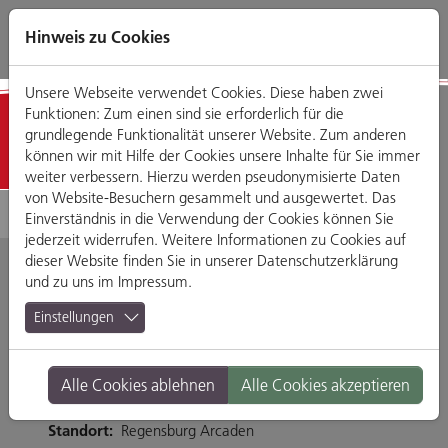
Direkt
Zum
Zum
Zur
zum
Hauptmenü
Footermenü
Website-
Hinweis zu Cookies
Seiteninhalt
Suche
Unsere Webseite verwendet Cookies. Diese haben zwei
Funktionen: Zum einen sind sie erforderlich für die
Detailansicht
grundlegende Funktionalität unserer Website. Zum anderen
können wir mit Hilfe der Cookies unsere Inhalte für Sie immer
weiter verbessern. Hierzu werden pseudonymisierte Daten
von Website-Besuchern gesammelt und ausgewertet. Das
Einverständnis in die Verwendung der Cookies können Sie
jederzeit widerrufen. Weitere Informationen zu Cookies auf
dieser Website finden Sie in unserer
Datenschutzerklärung
und zu uns im
Impressum
.
Paprika Fashion
Einstellungen
Friedenstraße 23, 93053 Regensburg
Alle Cookies ablehnen
Alle Cookies akzeptieren
Tel. 0941-59998944
Branche:
Mode, Accessoires & Schmuck
Standort:
Regensburg Arcaden