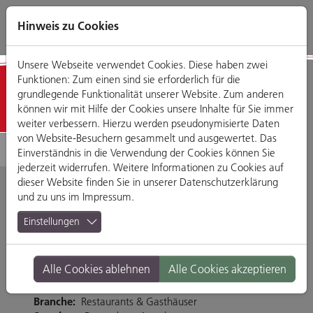
Direkt
Zum
Zum
Zur
zum
Hauptmenü
Footermenü
Website-
Hinweis zu Cookies
Seiteninhalt
Suche
Unsere Webseite verwendet Cookies. Diese haben zwei
Funktionen: Zum einen sind sie erforderlich für die
Detailansicht
grundlegende Funktionalität unserer Website. Zum anderen
können wir mit Hilfe der Cookies unsere Inhalte für Sie immer
weiter verbessern. Hierzu werden pseudonymisierte Daten
von Website-Besuchern gesammelt und ausgewertet. Das
Einverständnis in die Verwendung der Cookies können Sie
jederzeit widerrufen. Weitere Informationen zu Cookies auf
dieser Website finden Sie in unserer
Datenschutzerklärung
und zu uns im
Impressum
.
McDonald's
Einstellungen
Friedenstraße 23, 93053 Regensburg
Alle Cookies ablehnen
Alle Cookies akzeptieren
Tel. 0941 5676809
https://www.mcdonalds.com/de/de-de.html
Branche:
Restaurants & Gasthäuser