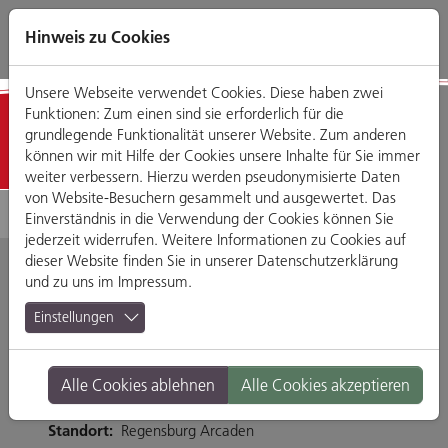
Direkt
Zum
Zum
Zur
zum
Hauptmenü
Footermenü
Website-
Hinweis zu Cookies
Seiteninhalt
Suche
Unsere Webseite verwendet Cookies. Diese haben zwei
Funktionen: Zum einen sind sie erforderlich für die
Detailansicht
grundlegende Funktionalität unserer Website. Zum anderen
können wir mit Hilfe der Cookies unsere Inhalte für Sie immer
weiter verbessern. Hierzu werden pseudonymisierte Daten
von Website-Besuchern gesammelt und ausgewertet. Das
Einverständnis in die Verwendung der Cookies können Sie
jederzeit widerrufen. Weitere Informationen zu Cookies auf
dieser Website finden Sie in unserer
Datenschutzerklärung
und zu uns im
Impressum
.
Dunkin' Donuts
Einstellungen
Friedenstraße 23, 93053 Regensburg
Alle Cookies ablehnen
Alle Cookies akzeptieren
https://www.dunkin-donuts.de/
Branche:
Cafés
Standort:
Regensburg Arcaden