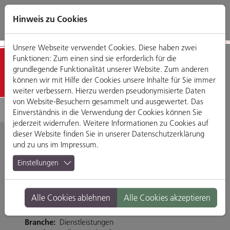
Direkt
Zum
Zum
Zur
zum
Hauptmenü
Footermenü
Website-
Hinweis zu Cookies
Seiteninhalt
Suche
Unsere Webseite verwendet Cookies. Diese haben zwei
Funktionen: Zum einen sind sie erforderlich für die
Detailansicht
grundlegende Funktionalität unserer Website. Zum anderen
können wir mit Hilfe der Cookies unsere Inhalte für Sie immer
weiter verbessern. Hierzu werden pseudonymisierte Daten
von Website-Besuchern gesammelt und ausgewertet. Das
Einverständnis in die Verwendung der Cookies können Sie
jederzeit widerrufen. Weitere Informationen zu Cookies auf
dieser Website finden Sie in unserer
Datenschutzerklärung
und zu uns im
Impressum
.
Stadtteilbücherei Süd
Einstellungen
im KÖWE
Alle Cookies ablehnen
Alle Cookies akzeptieren
Dr.-Gessler-Str. 47, 93051 Regensburg
Branche:
Dienstleistungen