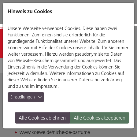
Direkt
Zum
Zum
Zur
zum
Hauptmenü
Footermenü
Website-
Hinweis zu Cookies
Seiteninhalt
Suche
Unsere Webseite verwendet Cookies. Diese haben zwei
Funktionen: Zum einen sind sie erforderlich für die
Detailansicht
grundlegende Funktionalität unserer Website. Zum anderen
können wir mit Hilfe der Cookies unsere Inhalte für Sie immer
weiter verbessern. Hierzu werden pseudonymisierte Daten
von Website-Besuchern gesammelt und ausgewertet. Das
Einverständnis in die Verwendung der Cookies können Sie
jederzeit widerrufen. Weitere Informationen zu Cookies auf
dieser Website finden Sie in unserer
Datenschutzerklärung
und zu uns im
Impressum
.
Niche de Parfume
Einstellungen
Dr.-Gessler-Straße 41-47, 93051 Regensburg
Alle Cookies ablehnen
Alle Cookies akzeptieren
Tel. 0176 36561006
jl.parfume.cosmeticgmail.com
www.koewe.de/niche-de-parfume