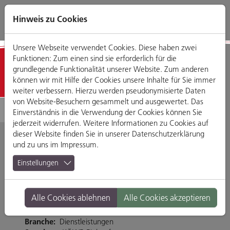
Direkt
Zum
Zum
Zur
zum
Hauptmenü
Footermenü
Website-
Hinweis zu Cookies
Seiteninhalt
Suche
Unsere Webseite verwendet Cookies. Diese haben zwei
Funktionen: Zum einen sind sie erforderlich für die
Detailansicht
grundlegende Funktionalität unserer Website. Zum anderen
können wir mit Hilfe der Cookies unsere Inhalte für Sie immer
weiter verbessern. Hierzu werden pseudonymisierte Daten
von Website-Besuchern gesammelt und ausgewertet. Das
Einverständnis in die Verwendung der Cookies können Sie
jederzeit widerrufen. Weitere Informationen zu Cookies auf
dieser Website finden Sie in unserer
Datenschutzerklärung
und zu uns im
Impressum
.
Friseur Hair2Go!
Einstellungen
Dr.-Gessler-Straße 41-47, 93051 Regensburg
Alle Cookies ablehnen
Alle Cookies akzeptieren
Tel. 0941-9455250
http://www.hair2go.de/
Branche:
Dienstleistungen