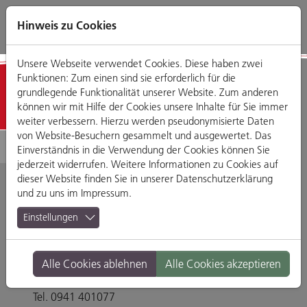
Direkt
Zum
Zum
Zur
zum
Hauptmenü
Footermenü
Website-
Hinweis zu Cookies
Seiteninhalt
Suche
Unsere Webseite verwendet Cookies. Diese haben zwei
Funktionen: Zum einen sind sie erforderlich für die
Detailansicht
grundlegende Funktionalität unserer Website. Zum anderen
können wir mit Hilfe der Cookies unsere Inhalte für Sie immer
weiter verbessern. Hierzu werden pseudonymisierte Daten
von Website-Besuchern gesammelt und ausgewertet. Das
Einverständnis in die Verwendung der Cookies können Sie
jederzeit widerrufen. Weitere Informationen zu Cookies auf
dieser Website finden Sie in unserer
Datenschutzerklärung
und zu uns im
Impressum
.
Super Bowl
Einstellungen
Regensburg
Alle Cookies ablehnen
Alle Cookies akzeptieren
Im Gewerbepark D 44, 93059 Regensburg
Tel. 0941 401077