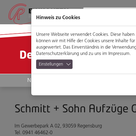
Direkt
Zum
Zum
Zur
zum
Hauptmenü
Footermenü
Website-
Seiteninhalt
Suche
Hinweis zu Cookies
Unsere Webseite verwendet Cookies. Diese haben zw
können wir mit Hilfe der Cookies unsere Inhalte 
ausgewertet. Das Einverständnis in die Verwendung 
Detailansicht
Datenschutzerklärung
und zu uns im
Impressum
.
Einstellungen
News
Geschäfte
Schmitt + Sohn Aufzüge 
Im Gewerbepark A 02, 93059 Regensburg
Tel. 0941 46462-0