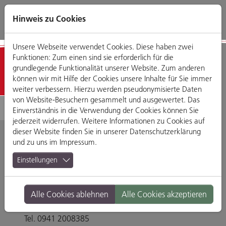
Direkt
Zum
Zum
Zur
zum
Hauptmenü
Footermenü
Website-
Hinweis zu Cookies
Seiteninhalt
Suche
Unsere Webseite verwendet Cookies. Diese haben zwei
Funktionen: Zum einen sind sie erforderlich für die
Detailansicht
grundlegende Funktionalität unserer Website. Zum anderen
können wir mit Hilfe der Cookies unsere Inhalte für Sie immer
weiter verbessern. Hierzu werden pseudonymisierte Daten
von Website-Besuchern gesammelt und ausgewertet. Das
Einverständnis in die Verwendung der Cookies können Sie
jederzeit widerrufen. Weitere Informationen zu Cookies auf
dieser Website finden Sie in unserer
Datenschutzerklärung
und zu uns im
Impressum
.
MONIQ Kosmetik- und
Einstellungen
Nagelstudio, Wellness
Alle Cookies ablehnen
Alle Cookies akzeptieren
Im Gewerbepark B 41, 93059 Regensburg
Tel. 0941 2008385