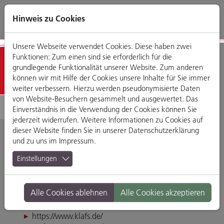
Direkt
Zum
Zum
Zur
zum
Hauptmenü
Footermenü
Website-
Hinweis zu Cookies
Seiteninhalt
Suche
Unsere Webseite verwendet Cookies. Diese haben zwei
Funktionen: Zum einen sind sie erforderlich für die
Detailansicht
grundlegende Funktionalität unserer Website. Zum anderen
können wir mit Hilfe der Cookies unsere Inhalte für Sie immer
weiter verbessern. Hierzu werden pseudonymisierte Daten
von Website-Besuchern gesammelt und ausgewertet. Das
Einverständnis in die Verwendung der Cookies können Sie
jederzeit widerrufen. Weitere Informationen zu Cookies auf
dieser Website finden Sie in unserer
Datenschutzerklärung
und zu uns im
Impressum
.
Klafs GmbH & Co. KG
Einstellungen
Im Gewerbepark D 18, 93059 Regensburg
Alle Cookies ablehnen
Alle Cookies akzeptieren
Tel. 0941 490970
Fax 0941 4909720
https://www.klafs.de/