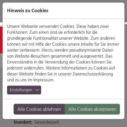
Direkt
Zum
Zum
Zur
zum
Hauptmenü
Footermenü
Website-
Hinweis zu Cookies
Seiteninhalt
Suche
Unsere Webseite verwendet Cookies. Diese haben zwei
Funktionen: Zum einen sind sie erforderlich für die
Detailansicht
grundlegende Funktionalität unserer Website. Zum anderen
können wir mit Hilfe der Cookies unsere Inhalte für Sie immer
weiter verbessern. Hierzu werden pseudonymisierte Daten
von Website-Besuchern gesammelt und ausgewertet. Das
Einverständnis in die Verwendung der Cookies können Sie
jederzeit widerrufen. Weitere Informationen zu Cookies auf
dieser Website finden Sie in unserer
Datenschutzerklärung
und zu uns im
Impressum
.
copy & paper GmbH
Einstellungen
Im Gewerbepark A 75, 93059 Regensburg
Alle Cookies ablehnen
Alle Cookies akzeptieren
Tel. 0941 600100-12
Branche:
---
Standort:
Gewerbepark