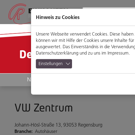
Direkt
Zum
Zum
Zur
zum
Hauptmenü
Footermenü
Website-
Seiteninhalt
Suche
Hinweis zu Cookies
Unsere Webseite verwendet Cookies. Diese haben zw
können wir mit Hilfe der Cookies unsere Inhalte 
ausgewertet. Das Einverständnis in die Verwendung 
Detailansicht
Datenschutzerklärung
und zu uns im
Impressum
.
Einstellungen
News
Geschäfte
VW Zentrum
Johann-Hösl-Straße 13, 93053 Regensburg
Branche:
Autohäuser