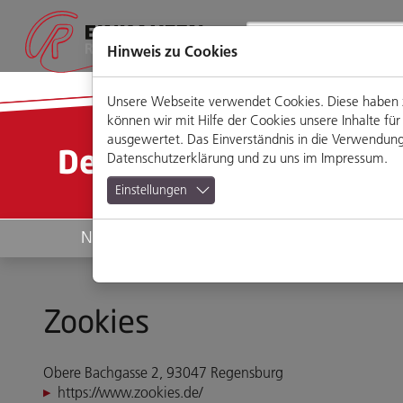
Direkt
Zum
Zum
Zur
zum
Hauptmenü
Footermenü
Website-
Seiteninhalt
Suche
Hinweis zu Cookies
Unsere Webseite verwendet Cookies. Diese haben zw
können wir mit Hilfe der Cookies unsere Inhalte 
ausgewertet. Das Einverständnis in die Verwendung 
Detailansicht
Datenschutzerklärung
und zu uns im
Impressum
.
Einstellungen
News
Geschäfte
Zookies
Obere Bachgasse 2, 93047 Regensburg
https://www.zookies.de/