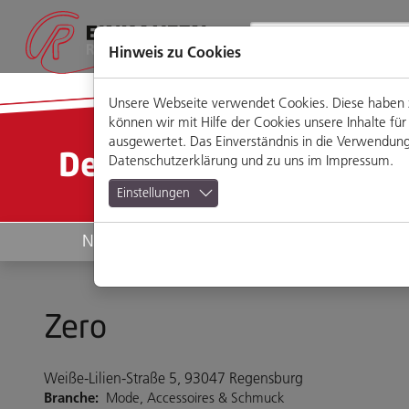
Direkt
Zum
Zum
Zur
zum
Hauptmenü
Footermenü
Website-
Seiteninhalt
Suche
Hinweis zu Cookies
Unsere Webseite verwendet Cookies. Diese haben zw
können wir mit Hilfe der Cookies unsere Inhalte 
ausgewertet. Das Einverständnis in die Verwendung 
Detailansicht
Datenschutzerklärung
und zu uns im
Impressum
.
Einstellungen
News
Geschäfte
Zero
Weiße-Lilien-Straße 5, 93047 Regensburg
Branche:
Mode, Accessoires & Schmuck