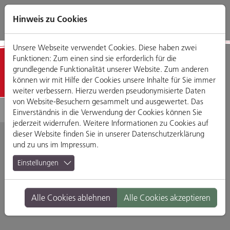
Direkt
Zum
Zum
Zur
zum
Hauptmenü
Footermenü
Website-
Hinweis zu Cookies
Seiteninhalt
Suche
Unsere Webseite verwendet Cookies. Diese haben zwei
Funktionen: Zum einen sind sie erforderlich für die
Detailansicht
grundlegende Funktionalität unserer Website. Zum anderen
können wir mit Hilfe der Cookies unsere Inhalte für Sie immer
weiter verbessern. Hierzu werden pseudonymisierte Daten
von Website-Besuchern gesammelt und ausgewertet. Das
Einverständnis in die Verwendung der Cookies können Sie
jederzeit widerrufen. Weitere Informationen zu Cookies auf
dieser Website finden Sie in unserer
Datenschutzerklärung
und zu uns im
Impressum
.
vomFass Regensburg
Einstellungen
Fröhliche-Türken-Straße 2, 93047 Regensburg
Alle Cookies ablehnen
Alle Cookies akzeptieren
Branche:
Weitere Angebote
Standort:
Altstadt