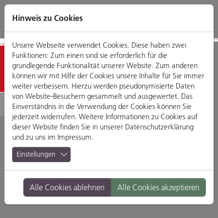
Direkt
Zum
Zum
Zur
zum
Hauptmenü
Footermenü
Website-
Hinweis zu Cookies
Seiteninhalt
Suche
Unsere Webseite verwendet Cookies. Diese haben zwei
Funktionen: Zum einen sind sie erforderlich für die
Detailansicht
grundlegende Funktionalität unserer Website. Zum anderen
können wir mit Hilfe der Cookies unsere Inhalte für Sie immer
weiter verbessern. Hierzu werden pseudonymisierte Daten
von Website-Besuchern gesammelt und ausgewertet. Das
Einverständnis in die Verwendung der Cookies können Sie
jederzeit widerrufen. Weitere Informationen zu Cookies auf
dieser Website finden Sie in unserer
Datenschutzerklärung
und zu uns im
Impressum
.
T-RECS
Einstellungen
Malergasse 13, 93047 Regensburg
Alle Cookies ablehnen
Alle Cookies akzeptieren
Branche:
Musik
Standort:
Altstadt