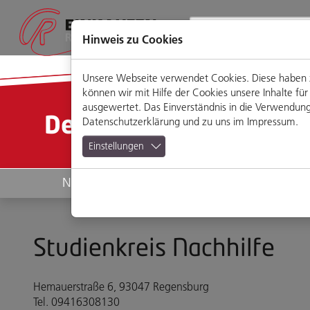
Direkt
Zum
Zum
Zur
zum
Hauptmenü
Footermenü
Website-
Seiteninhalt
Suche
Hinweis zu Cookies
Unsere Webseite verwendet Cookies. Diese haben zw
können wir mit Hilfe der Cookies unsere Inhalte 
ausgewertet. Das Einverständnis in die Verwendung 
Detailansicht
Datenschutzerklärung
und zu uns im
Impressum
.
Einstellungen
News
Geschäfte
Studienkreis Nachhilfe
Hemauerstraße 6, 93047 Regensburg
Tel. 09416308130