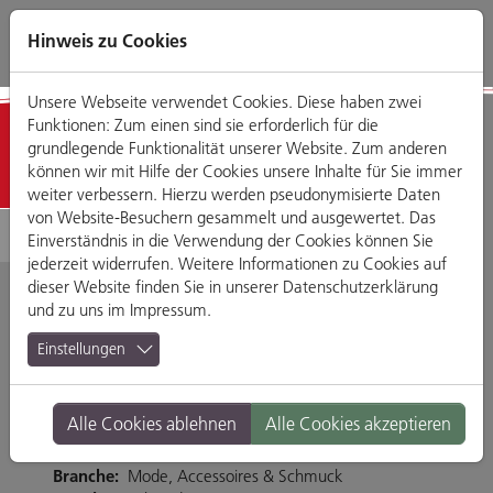
Direkt
Zum
Zum
Zur
zum
Hauptmenü
Footermenü
Website-
Hinweis zu Cookies
Seiteninhalt
Suche
Unsere Webseite verwendet Cookies. Diese haben zwei
Funktionen: Zum einen sind sie erforderlich für die
Detailansicht
grundlegende Funktionalität unserer Website. Zum anderen
können wir mit Hilfe der Cookies unsere Inhalte für Sie immer
weiter verbessern. Hierzu werden pseudonymisierte Daten
von Website-Besuchern gesammelt und ausgewertet. Das
Einverständnis in die Verwendung der Cookies können Sie
jederzeit widerrufen. Weitere Informationen zu Cookies auf
dieser Website finden Sie in unserer
Datenschutzerklärung
und zu uns im
Impressum
.
Second Hand Am
Einstellungen
Ostentor
Alle Cookies ablehnen
Alle Cookies akzeptieren
Ostengasse 30, 93047 Regensburg
Branche:
Mode, Accessoires & Schmuck