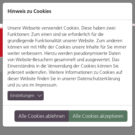
Direkt
Zum
Zum
Zur
zum
Hauptmenü
Footermenü
Website-
Hinweis zu Cookies
Seiteninhalt
Suche
Unsere Webseite verwendet Cookies. Diese haben zwei
Funktionen: Zum einen sind sie erforderlich für die
Detailansicht
grundlegende Funktionalität unserer Website. Zum anderen
können wir mit Hilfe der Cookies unsere Inhalte für Sie immer
weiter verbessern. Hierzu werden pseudonymisierte Daten
von Website-Besuchern gesammelt und ausgewertet. Das
Einverständnis in die Verwendung der Cookies können Sie
jederzeit widerrufen. Weitere Informationen zu Cookies auf
dieser Website finden Sie in unserer
Datenschutzerklärung
und zu uns im
Impressum
.
Schöne Weine
Einstellungen
Obere Bachgasse 20, 93047 Regensburg
Alle Cookies ablehnen
Alle Cookies akzeptieren
Branche:
Ernährung & Genuss
Standort:
Altstadt