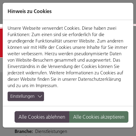
Direkt
Zum
Zum
Zur
zum
Hauptmenü
Footermenü
Website-
Hinweis zu Cookies
Seiteninhalt
Suche
Unsere Webseite verwendet Cookies. Diese haben zwei
Funktionen: Zum einen sind sie erforderlich für die
Detailansicht
grundlegende Funktionalität unserer Website. Zum anderen
können wir mit Hilfe der Cookies unsere Inhalte für Sie immer
weiter verbessern. Hierzu werden pseudonymisierte Daten
von Website-Besuchern gesammelt und ausgewertet. Das
Einverständnis in die Verwendung der Cookies können Sie
jederzeit widerrufen. Weitere Informationen zu Cookies auf
dieser Website finden Sie in unserer
Datenschutzerklärung
und zu uns im
Impressum
.
Santander Consumer
Einstellungen
Bank
Alle Cookies ablehnen
Alle Cookies akzeptieren
Bismarckplatz 5, 93047 Regensburg
Branche:
Dienstleistungen