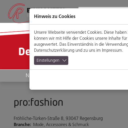
Direkt
Zum
Zum
Zur
zum
Hauptmenü
Footermenü
Website-
Seiteninhalt
Suche
Hinweis zu Cookies
Unsere Webseite verwendet Cookies. Diese haben zw
können wir mit Hilfe der Cookies unsere Inhalte 
ausgewertet. Das Einverständnis in die Verwendung 
Detailansicht
Datenschutzerklärung
und zu uns im
Impressum
.
Einstellungen
News
Geschäfte
pro:fashion
Fröhliche-Türken-Straße 8, 93047 Regensburg
Branche:
Mode, Accessoires & Schmuck