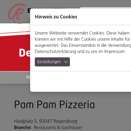
Direkt
Zum
Zum
Zur
zum
Hauptmenü
Footermenü
Website-
Seiteninhalt
Suche
Hinweis zu Cookies
Unsere Webseite verwendet Cookies. Diese haben zw
können wir mit Hilfe der Cookies unsere Inhalte 
ausgewertet. Das Einverständnis in die Verwendung 
Detailansicht
Datenschutzerklärung
und zu uns im
Impressum
.
Einstellungen
News
Geschäfte
Pam Pam Pizzeria
Haidplatz 5, 93047 Regensburg
Branche:
Restaurants & Gasthäuser