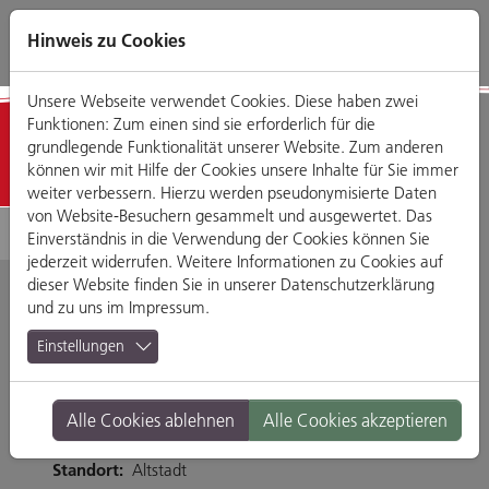
Direkt
Zum
Zum
Zur
zum
Hauptmenü
Footermenü
Website-
Hinweis zu Cookies
Seiteninhalt
Suche
Unsere Webseite verwendet Cookies. Diese haben zwei
Funktionen: Zum einen sind sie erforderlich für die
Detailansicht
grundlegende Funktionalität unserer Website. Zum anderen
können wir mit Hilfe der Cookies unsere Inhalte für Sie immer
weiter verbessern. Hierzu werden pseudonymisierte Daten
von Website-Besuchern gesammelt und ausgewertet. Das
Einverständnis in die Verwendung der Cookies können Sie
jederzeit widerrufen. Weitere Informationen zu Cookies auf
dieser Website finden Sie in unserer
Datenschutzerklärung
und zu uns im
Impressum
.
Paletti Bar
Einstellungen
Gesandtenstraße 6, 93047 Regensburg
Alle Cookies ablehnen
Alle Cookies akzeptieren
Tel. 0941-51593
Branche:
Bars
Standort:
Altstadt