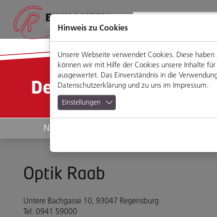
Direkt
Zum
Zum
Zur
zum
Hauptmenü
Footermenü
Website-
Seiteninhalt
Suche
Hinweis zu Cookies
Unsere Webseite verwendet Cookies. Diese haben zw
können wir mit Hilfe der Cookies unsere Inhalte 
ausgewertet. Das Einverständnis in die Verwendung 
Detailansicht
Datenschutzerklärung
und zu uns im
Impressum
.
Einstellungen
News
Geschäfte
Optik Raab
Untere Bachgasse 10, 93047 Regensburg
Tel. 0941 59000