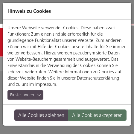
Direkt
Zum
Zum
Zur
zum
Hauptmenü
Footermenü
Website-
Hinweis zu Cookies
Seiteninhalt
Suche
Unsere Webseite verwendet Cookies. Diese haben zwei
Funktionen: Zum einen sind sie erforderlich für die
Detailansicht
grundlegende Funktionalität unserer Website. Zum anderen
können wir mit Hilfe der Cookies unsere Inhalte für Sie immer
weiter verbessern. Hierzu werden pseudonymisierte Daten
von Website-Besuchern gesammelt und ausgewertet. Das
Einverständnis in die Verwendung der Cookies können Sie
jederzeit widerrufen. Weitere Informationen zu Cookies auf
dieser Website finden Sie in unserer
Datenschutzerklärung
und zu uns im
Impressum
.
Optik Lorek GmbH
Einstellungen
Gesandtenstraße 22, 93047 Regensburg
Alle Cookies ablehnen
Alle Cookies akzeptieren
Branche:
Schön & Gesund
Standort:
Altstadt