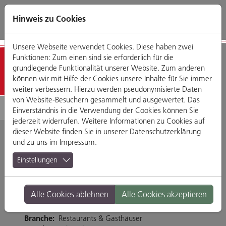
Direkt
Zum
Zum
Zur
zum
Hauptmenü
Footermenü
Website-
Hinweis zu Cookies
Seiteninhalt
Suche
Unsere Webseite verwendet Cookies. Diese haben zwei
Funktionen: Zum einen sind sie erforderlich für die
Detailansicht
grundlegende Funktionalität unserer Website. Zum anderen
können wir mit Hilfe der Cookies unsere Inhalte für Sie immer
weiter verbessern. Hierzu werden pseudonymisierte Daten
von Website-Besuchern gesammelt und ausgewertet. Das
Einverständnis in die Verwendung der Cookies können Sie
jederzeit widerrufen. Weitere Informationen zu Cookies auf
dieser Website finden Sie in unserer
Datenschutzerklärung
und zu uns im
Impressum
.
McDonald's
Einstellungen
Maximilianstraße
Alle Cookies ablehnen
Alle Cookies akzeptieren
Maximilianstraße 29, 93047 Regensburg
Branche:
Restaurants & Gasthäuser