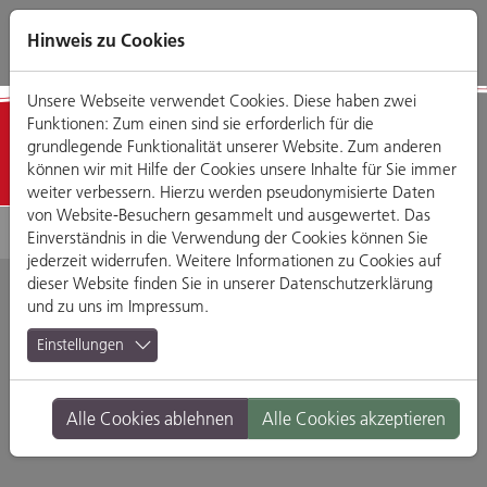
Direkt
Zum
Zum
Zur
zum
Hauptmenü
Footermenü
Website-
Hinweis zu Cookies
Seiteninhalt
Suche
Unsere Webseite verwendet Cookies. Diese haben zwei
Funktionen: Zum einen sind sie erforderlich für die
Detailansicht
grundlegende Funktionalität unserer Website. Zum anderen
können wir mit Hilfe der Cookies unsere Inhalte für Sie immer
weiter verbessern. Hierzu werden pseudonymisierte Daten
von Website-Besuchern gesammelt und ausgewertet. Das
Einverständnis in die Verwendung der Cookies können Sie
jederzeit widerrufen. Weitere Informationen zu Cookies auf
dieser Website finden Sie in unserer
Datenschutzerklärung
und zu uns im
Impressum
.
KUNSTKABINETT
Einstellungen
Untere Bachgasse 7, 93047 Regensburg
Alle Cookies ablehnen
Alle Cookies akzeptieren
Branche:
KunstOrte
Standort:
Altstadt