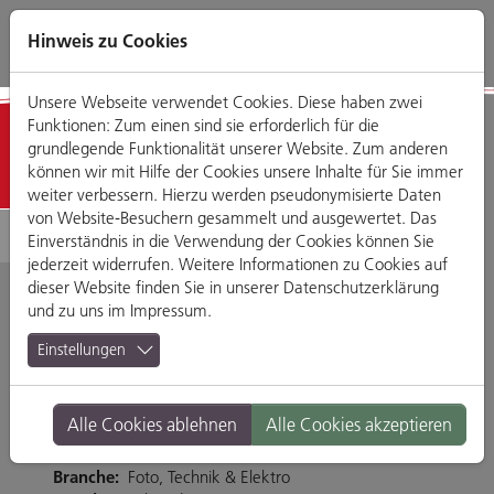
Direkt
Zum
Zum
Zur
zum
Hauptmenü
Footermenü
Website-
Hinweis zu Cookies
Seiteninhalt
Suche
Unsere Webseite verwendet Cookies. Diese haben zwei
Funktionen: Zum einen sind sie erforderlich für die
Detailansicht
grundlegende Funktionalität unserer Website. Zum anderen
können wir mit Hilfe der Cookies unsere Inhalte für Sie immer
weiter verbessern. Hierzu werden pseudonymisierte Daten
von Website-Besuchern gesammelt und ausgewertet. Das
Einverständnis in die Verwendung der Cookies können Sie
jederzeit widerrufen. Weitere Informationen zu Cookies auf
dieser Website finden Sie in unserer
Datenschutzerklärung
und zu uns im
Impressum
.
Klang Galerie
Einstellungen
Regensburg
Alle Cookies ablehnen
Alle Cookies akzeptieren
Haidplatz 7, 93047 Regensburg
Branche:
Foto, Technik & Elektro