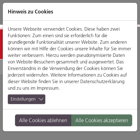
Direkt
Zum
Zum
Zur
zum
Hauptmenü
Footermenü
Website-
Hinweis zu Cookies
Seiteninhalt
Suche
Unsere Webseite verwendet Cookies. Diese haben zwei
Funktionen: Zum einen sind sie erforderlich für die
Detailansicht
grundlegende Funktionalität unserer Website. Zum anderen
können wir mit Hilfe der Cookies unsere Inhalte für Sie immer
weiter verbessern. Hierzu werden pseudonymisierte Daten
von Website-Besuchern gesammelt und ausgewertet. Das
Einverständnis in die Verwendung der Cookies können Sie
jederzeit widerrufen. Weitere Informationen zu Cookies auf
dieser Website finden Sie in unserer
Datenschutzerklärung
und zu uns im
Impressum
.
Hörgeräte Detter
Einstellungen
Glockengasse 1, 93047 Regensburg
Alle Cookies ablehnen
Alle Cookies akzeptieren
Branche:
Schön & Gesund
Standort:
Altstadt