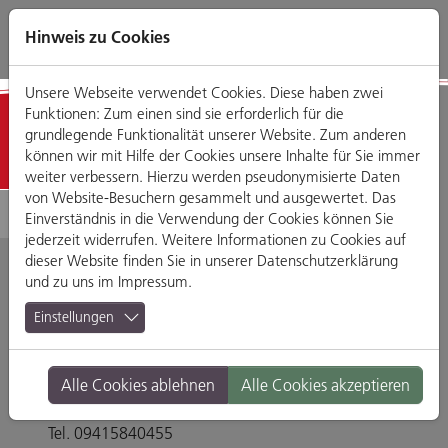
Direkt
Zum
Zum
Zur
zum
Hauptmenü
Footermenü
Website-
Hinweis zu Cookies
Seiteninhalt
Suche
Unsere Webseite verwendet Cookies. Diese haben zwei
Funktionen: Zum einen sind sie erforderlich für die
Detailansicht
grundlegende Funktionalität unserer Website. Zum anderen
können wir mit Hilfe der Cookies unsere Inhalte für Sie immer
weiter verbessern. Hierzu werden pseudonymisierte Daten
von Website-Besuchern gesammelt und ausgewertet. Das
Einverständnis in die Verwendung der Cookies können Sie
jederzeit widerrufen. Weitere Informationen zu Cookies auf
dieser Website finden Sie in unserer
Datenschutzerklärung
und zu uns im
Impressum
.
Hacker Pschorr
Einstellungen
Wirtshaus
Alle Cookies ablehnen
Alle Cookies akzeptieren
Neupfarrplatz 15, 93047 Regensburg
Tel. 09415840455