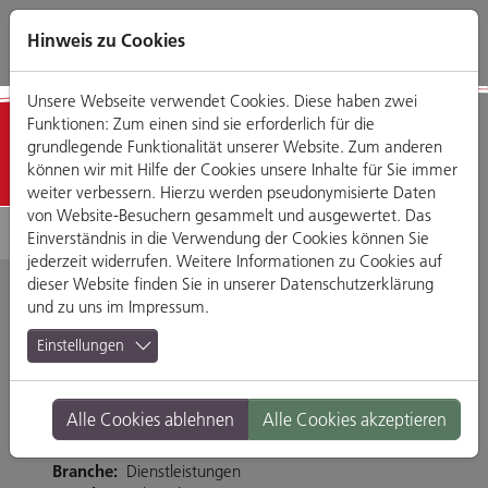
Direkt
Zum
Zum
Zur
zum
Hauptmenü
Footermenü
Website-
Hinweis zu Cookies
Seiteninhalt
Suche
Unsere Webseite verwendet Cookies. Diese haben zwei
Funktionen: Zum einen sind sie erforderlich für die
Detailansicht
grundlegende Funktionalität unserer Website. Zum anderen
können wir mit Hilfe der Cookies unsere Inhalte für Sie immer
weiter verbessern. Hierzu werden pseudonymisierte Daten
von Website-Besuchern gesammelt und ausgewertet. Das
Einverständnis in die Verwendung der Cookies können Sie
jederzeit widerrufen. Weitere Informationen zu Cookies auf
dieser Website finden Sie in unserer
Datenschutzerklärung
und zu uns im
Impressum
.
Friseursalon
Einstellungen
Haareszeit
Alle Cookies ablehnen
Alle Cookies akzeptieren
Tändlergasse 12, 93047 Regensburg
Branche:
Dienstleistungen