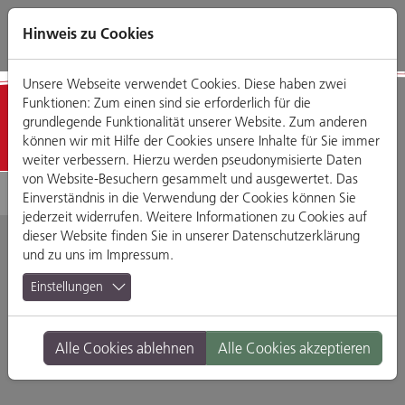
Direkt
Zum
Zum
Zur
zum
Hauptmenü
Footermenü
Website-
Hinweis zu Cookies
Seiteninhalt
Suche
Unsere Webseite verwendet Cookies. Diese haben zwei
Funktionen: Zum einen sind sie erforderlich für die
Detailansicht
grundlegende Funktionalität unserer Website. Zum anderen
können wir mit Hilfe der Cookies unsere Inhalte für Sie immer
weiter verbessern. Hierzu werden pseudonymisierte Daten
von Website-Besuchern gesammelt und ausgewertet. Das
Einverständnis in die Verwendung der Cookies können Sie
jederzeit widerrufen. Weitere Informationen zu Cookies auf
dieser Website finden Sie in unserer
Datenschutzerklärung
und zu uns im
Impressum
.
Friseur Picasso
Einstellungen
Schäffnerstraße 21, 93047 Regensburg
Alle Cookies ablehnen
Alle Cookies akzeptieren
Branche:
Dienstleistungen
Standort:
Altstadt