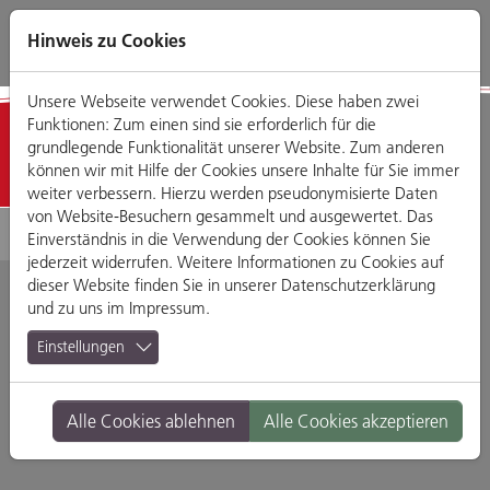
Direkt
Zum
Zum
Zur
zum
Hauptmenü
Footermenü
Website-
Hinweis zu Cookies
Seiteninhalt
Suche
Unsere Webseite verwendet Cookies. Diese haben zwei
Funktionen: Zum einen sind sie erforderlich für die
Detailansicht
grundlegende Funktionalität unserer Website. Zum anderen
können wir mit Hilfe der Cookies unsere Inhalte für Sie immer
weiter verbessern. Hierzu werden pseudonymisierte Daten
von Website-Besuchern gesammelt und ausgewertet. Das
Einverständnis in die Verwendung der Cookies können Sie
jederzeit widerrufen. Weitere Informationen zu Cookies auf
dieser Website finden Sie in unserer
Datenschutzerklärung
und zu uns im
Impressum
.
Eiscafe am Dom
Einstellungen
Krauterermarkt 2, 93047 Regensburg
Alle Cookies ablehnen
Alle Cookies akzeptieren
Branche:
Cafés
Standort:
Altstadt