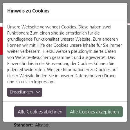
Direkt
Zum
Zum
Zur
zum
Hauptmenü
Footermenü
Website-
Hinweis zu Cookies
Seiteninhalt
Suche
Unsere Webseite verwendet Cookies. Diese haben zwei
Funktionen: Zum einen sind sie erforderlich für die
Detailansicht
grundlegende Funktionalität unserer Website. Zum anderen
können wir mit Hilfe der Cookies unsere Inhalte für Sie immer
weiter verbessern. Hierzu werden pseudonymisierte Daten
von Website-Besuchern gesammelt und ausgewertet. Das
Einverständnis in die Verwendung der Cookies können Sie
jederzeit widerrufen. Weitere Informationen zu Cookies auf
dieser Website finden Sie in unserer
Datenschutzerklärung
und zu uns im
Impressum
.
EDEKA Pirzer
Einstellungen
Residenzstraße 3, 93047 Regensburg
Alle Cookies ablehnen
Alle Cookies akzeptieren
Tel. 094128048960
Branche:
Ernährung & Genuss
Standort:
Altstadt