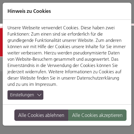
Direkt
Zum
Zum
Zur
zum
Hauptmenü
Footermenü
Website-
Hinweis zu Cookies
Seiteninhalt
Suche
Unsere Webseite verwendet Cookies. Diese haben zwei
Funktionen: Zum einen sind sie erforderlich für die
Detailansicht
grundlegende Funktionalität unserer Website. Zum anderen
können wir mit Hilfe der Cookies unsere Inhalte für Sie immer
weiter verbessern. Hierzu werden pseudonymisierte Daten
von Website-Besuchern gesammelt und ausgewertet. Das
Einverständnis in die Verwendung der Cookies können Sie
jederzeit widerrufen. Weitere Informationen zu Cookies auf
dieser Website finden Sie in unserer
Datenschutzerklärung
und zu uns im
Impressum
.
DERTOUR Reisebüro
Einstellungen
Gesandtenstraße 8, 93047 Regensburg
Alle Cookies ablehnen
Alle Cookies akzeptieren
Branche:
Reisen & Mobilität
Standort:
Altstadt